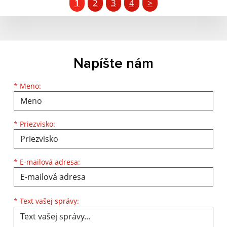
1
2
3
4
>
Napíšte nám
Meno
Priezvisko
E-mailová adresa
*
Meno:
*
Priezvisko:
*
E-mailová adresa:
Text vašej správy...
*
Text vašej správy: