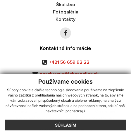
Školstvo
Fotogaléria
Kontakty
Kontaktné informácie
+421 56 659 92 22
obeckrcava@lekosonline.sk
Používame cookies
Súbory cookie a ďalšie technológie sledovania používame na zlepšenie
vášho zážitku z prehliadania našich webových stránok, na to, aby sme
využite možnosť získavania aktuálnych informácií s využitím RSS
,
vám zobrazovali prispôsobený obsah a cielené reklamy, na analýzu
CMS systém (redakčný) systém ECHELON 2,
Mapa stránok
,
web portál
,
návštevnosti našich webových stránok a na pochopenie toho, odkiaľ naši
návštevníci prichádzajú.
webhosting
,
webex.digital, s.r.o.
,
domény
,
registrácia domény
,
spoločnosť webex.digital, s.r.o.
,
technický prevádzkovateľ
SÚHLASÍM
Posledná aktualizácia:
03.08.2026