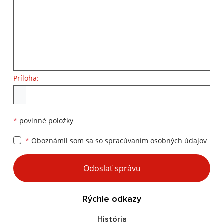
Príloha:
Príloha
*
povinné položky
*
Oboznámil som sa so
spracúvaním osobných údajov
Google reCaptcha Response
Odoslať správu
Rýchle odkazy
História