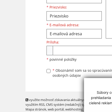
*
Priezvisko:
*
E-mailová adresa:
Príloha:
Príloha
*
povinné položky
*
Oboznámil som sa so
spracúvan
osobných údajov
Súbory co
prehliadania
využite možnosť získavania aktuálnych informácií s
cielené rekla
využitím RSS
, CMS systém (redakčný) systém ECHELON 2,
Mapa stránok
,
web portál
,
webhosting
,
webex.digital, s.r.o