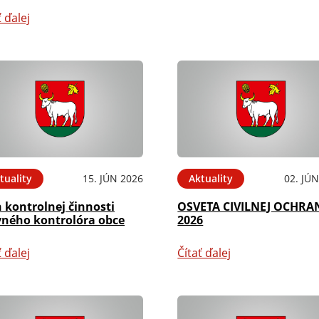
ť ďalej
tuality
15. JÚN 2026
Aktuality
02. JÚ
 kontrolnej činnosti
OSVETA CIVILNEJ OCHRA
vného kontrolóra obce
2026
ť ďalej
Čítať ďalej