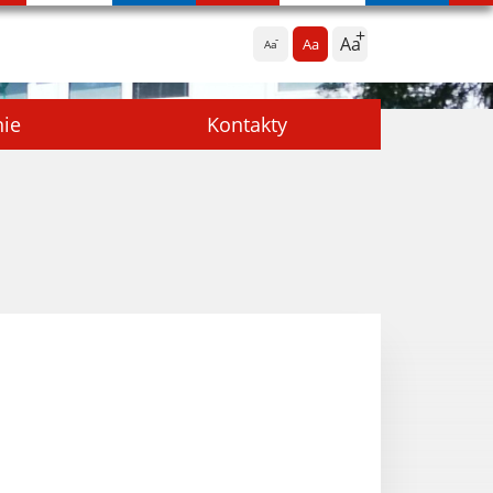
Aa
Aa
Aa
nie
Kontakty