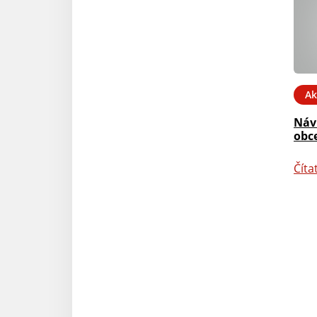
Ak
Náv
obce
Číta