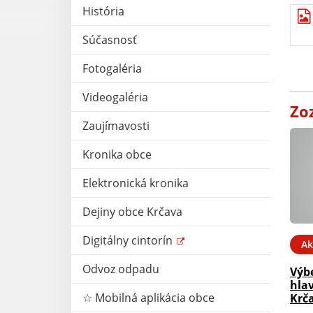
História
Súčasnosť
Fotogaléria
Videogaléria
Zo
Zaujímavosti
Kronika obce
Elektronická kronika
Dejiny obce Krčava
Digitálny cintorín
Ak
Odvoz odpadu
Výb
hla
☆ Mobilná aplikácia obce
Krč