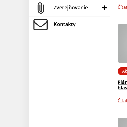
Zverejňovanie
Číta
Kontakty
Ak
Plán
hla
Číta