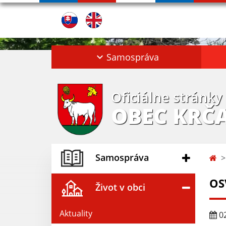
Samospráva
Oficiálne stránky
OBEC KRČ
Samospráva
OS
Život v obci
Aktuality
02