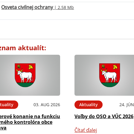
Osveta civilnej ochrany
| 2.58 Mb
znam aktualít:
tuality
03. AUG 2026
Aktuality
24. JÚ
erové konanie na funkciu
Voľby do OSO a VÚC 2026
vného kontrolóra obce
ava
Čítať ďalej