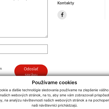
Kontakty
Google reCaptcha Response
Odoslať
ím
správu
Používame cookies
okie a ďalšie technológie sledovania používame na zlepšenie vášho
 našich webových stránok, na to, aby sme vám zobrazovali prispôs
my, na analýzu návštevnosti našich webových stránok a na pochopeni
webdesign
|
naši návštevníci prichádzajú.
.
,