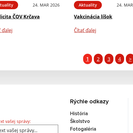
tuality
24. MAR 2026
Aktuality
24. MAR
licita ČOV Krčava
Vakcinácia líšok
ť ďalej
Čítať ďalej
1
2
3
4
>
Rýchle odkazy
História
Text vašej správy...
xt vašej správy:
Školstvo
Fotogaléria