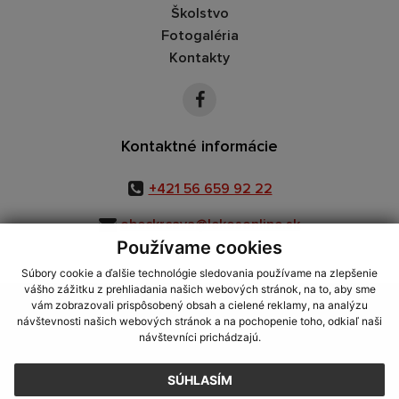
Školstvo
Fotogaléria
Kontakty
Kontaktné informácie
+421 56 659 92 22
obeckrcava@lekosonline.sk
Používame cookies
Súbory cookie a ďalšie technológie sledovania používame na zlepšenie
vášho zážitku z prehliadania našich webových stránok, na to, aby sme
využite možnosť získavania aktuálnych informácií s využitím RSS
,
vám zobrazovali prispôsobený obsah a cielené reklamy, na analýzu
CMS systém (redakčný) systém ECHELON 2,
Mapa stránok
,
web portál
,
návštevnosti našich webových stránok a na pochopenie toho, odkiaľ naši
návštevníci prichádzajú.
webhosting
,
webex.digital, s.r.o.
,
domény
,
registrácia domény
,
spoločnosť webex.digital, s.r.o.
,
technický prevádzkovateľ
SÚHLASÍM
Posledná aktualizácia:
03.08.2026