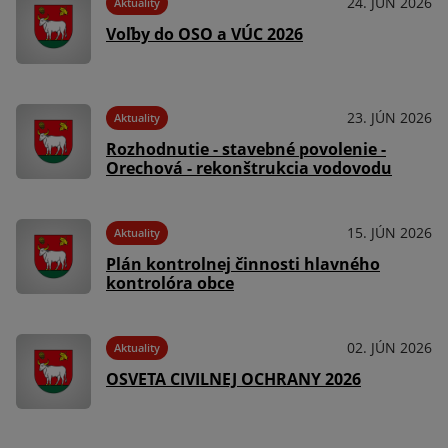
026
24. JÚN 2026
Aktuality
Voľby do OSO a VÚC 2026
026
23. JÚN 2026
Aktuality
Rozhodnutie - stavebné povolenie -
Orechová - rekonštrukcia vodovodu
026
15. JÚN 2026
Aktuality
ín
Plán kontrolnej činnosti hlavného
kontrolóra obce
025
02. JÚN 2026
Aktuality
OSVETA CIVILNEJ OCHRANY 2026