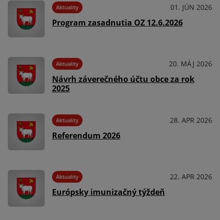
025
01. JÚN 2026
Aktuality
Program zasadnutia OZ 12.6.2026
025
20. MÁJ 2026
Aktuality
Návrh záverečného účtu obce za rok
2025
025
28. APR 2026
Aktuality
.
Referendum 2026
025
22. APR 2026
Aktuality
Európsky imunizačný týždeň