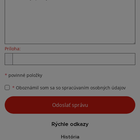
Príloha:
Príloha
*
povinné položky
*
Oboznámil som sa so
spracúvaním osobných údajov
Google reCaptcha Response
Odoslať správu
Rýchle odkazy
História