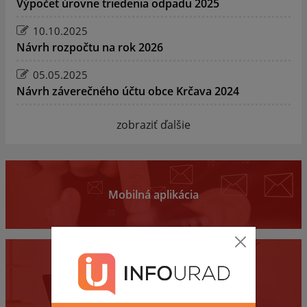
Výpočet úrovne triedenia odpadu 2025
10.10.2025
Návrh rozpočtu na rok 2026
05.05.2025
Návrh záverečného účtu obce Krčava 2024
zobraziť ďalšie
Mobilná aplikácia
Obecný úrad