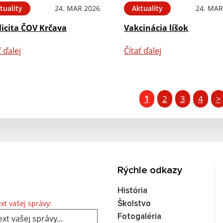
tuality
24. MAR 2026
Aktuality
24. MAR
licita ČOV Krčava
Vakcinácia líšok
ť ďalej
Čítať ďalej
1
2
3
4
>
Rýchle odkazy
História
Text vašej správy...
xt vašej správy:
Školstvo
Fotogaléria