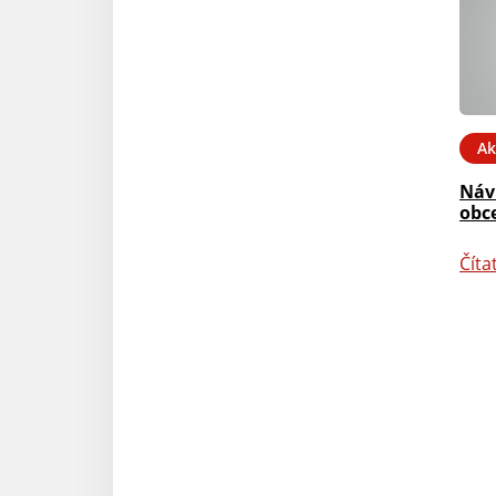
Ak
Náv
obce
Číta