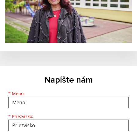
Napíšte nám
Meno
Priezvisko
E-mailová adresa
*
Meno:
*
Priezvisko: