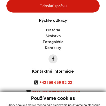
Google reCaptcha Response
Odoslať správu
Rýchle odkazy
História
Školstvo
Fotogaléria
Kontakty
Kontaktné informácie
+421 56 659 92 22
obeckrcava@lekosonline.sk
Používame cookies
Súbory cookie a ďalšie technológie sledovania používame na zlepšenie