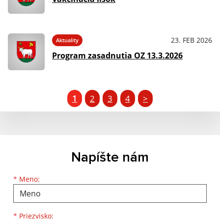
23. FEB 2026
Aktuality
Program zasadnutia OZ 13.3.2026
1
2
3
4
>
Napíšte nám
Meno
Priezvisko
E-mailová adresa
*
Meno:
*
Priezvisko: