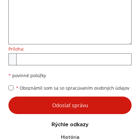
Príloha:
Príloha
*
povinné položky
*
Oboznámil som sa so
spracúvaním osobných údajov
Google reCaptcha Response
Odoslať správu
Rýchle odkazy
História