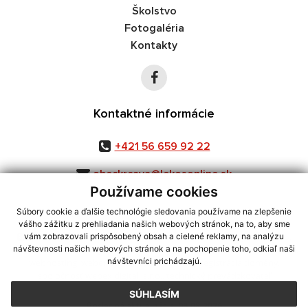
Školstvo
Fotogaléria
Kontakty
Kontaktné informácie
+421 56 659 92 22
obeckrcava@lekosonline.sk
Používame cookies
Súbory cookie a ďalšie technológie sledovania používame na zlepšenie
vášho zážitku z prehliadania našich webových stránok, na to, aby sme
využite možnosť získavania aktuálnych informácií s využitím RSS
,
vám zobrazovali prispôsobený obsah a cielené reklamy, na analýzu
CMS systém (redakčný) systém ECHELON 2,
Mapa stránok
,
web portál
,
návštevnosti našich webových stránok a na pochopenie toho, odkiaľ naši
návštevníci prichádzajú.
webhosting
,
webex.digital, s.r.o.
,
domény
,
registrácia domény
,
spoločnosť webex.digital, s.r.o.
,
technický prevádzkovateľ
SÚHLASÍM
Posledná aktualizácia:
03.08.2026