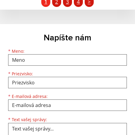
1
2
3
4
>
Napíšte nám
Meno
Priezvisko
E-mailová adresa
*
Meno:
*
Priezvisko:
*
E-mailová adresa:
Text vašej správy...
*
Text vašej správy: