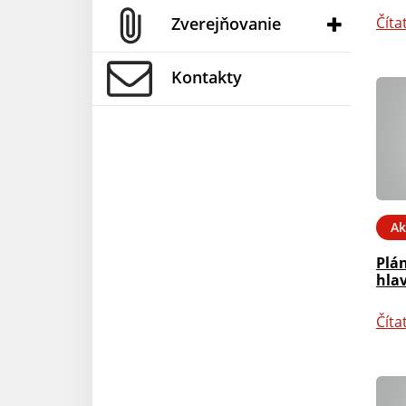
Zverejňovanie
Číta
Kontakty
Ak
Plán
hla
Číta