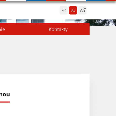
Aa
Aa
Aa
nie
Kontakty
jnou