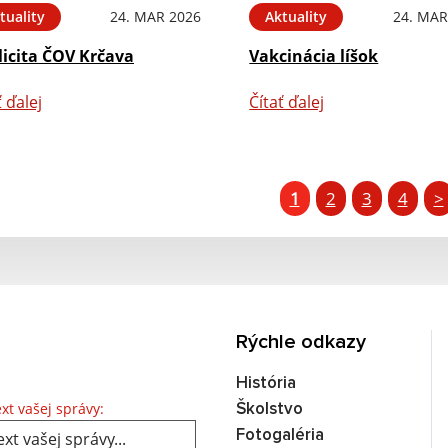
tuality
24. MAR 2026
Aktuality
24. MAR
licita ČOV Krčava
Vakcinácia líšok
ť ďalej
Čítať ďalej
1
2
3
4
>
Rýchle odkazy
História
Text vašej správy...
xt vašej správy:
Školstvo
Fotogaléria