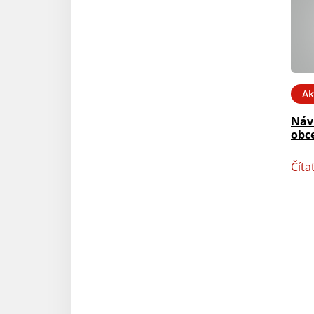
Ak
Náv
obce
Číta