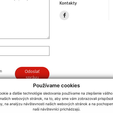
Kontakty
Google reCaptcha Response
Odoslať
ím
správu
Používame cookies
okie a ďalšie technológie sledovania používame na zlepšenie vášho
 našich webových stránok, na to, aby sme vám zobrazovali prispôs
my, na analýzu návštevnosti našich webových stránok a na pochopeni
webdesign
|
naši návštevníci prichádzajú.
.
,