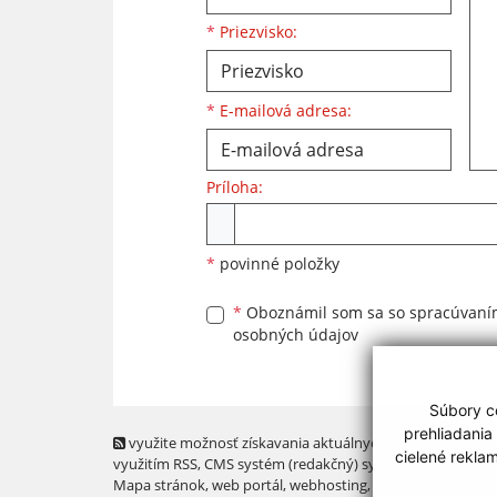
*
Priezvisko:
*
E-mailová adresa:
Príloha:
Príloha
*
povinné položky
*
Oboznámil som sa so
spracúvan
osobných údajov
Súbory co
prehliadania
využite možnosť získavania aktuálnych informácií s
cielené rekla
využitím RSS
, CMS systém (redakčný) systém ECHELON 2,
Mapa stránok
,
web portál
,
webhosting
,
webex.digital, s.r.o