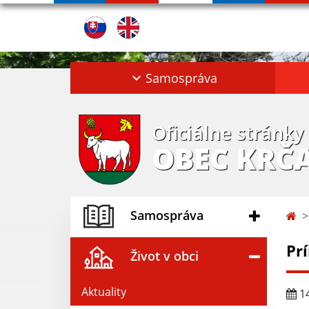
Samospráva
Oficiálne stránky
OBEC KRČ
Samospráva
Pr
Život v obci
Aktuality
14