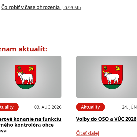
Čo robiť v čase ohrozenia
| 0.99 Mb
znam aktualít:
tuality
03. AUG 2026
Aktuality
24. JÚ
erové konanie na funkciu
Voľby do OSO a VÚC 2026
vného kontrolóra obce
ava
Čítať ďalej