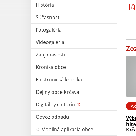
História
Súčasnosť
Fotogaléria
Videogaléria
Zo
Zaujímavosti
Kronika obce
Elektronická kronika
Dejiny obce Krčava
Digitálny cintorín
Ak
Odvoz odpadu
Výb
hla
☆ Mobilná aplikácia obce
Krč