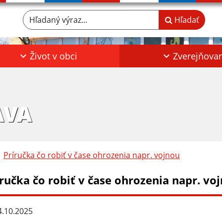
Hľadaný výraz...
Hľadať
Život v obci
Zverejňova
AVA
Príručka čo robiť v čase ohrozenia napr. vojnou
íručka čo robiť v čase ohrozenia napr. vo
.10.2025