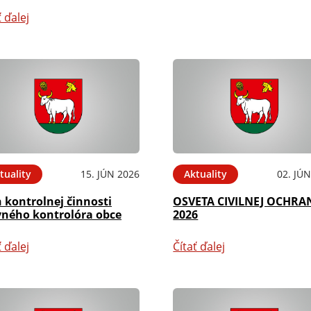
ť ďalej
tuality
15. JÚN 2026
Aktuality
02. JÚ
 kontrolnej činnosti
OSVETA CIVILNEJ OCHRA
vného kontrolóra obce
2026
ť ďalej
Čítať ďalej