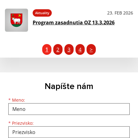
23. FEB 2026
Aktuality
Program zasadnutia OZ 13.3.2026
1
2
3
4
>
Napíšte nám
Meno
Priezvisko
E-mailová adresa
*
Meno:
*
Priezvisko: