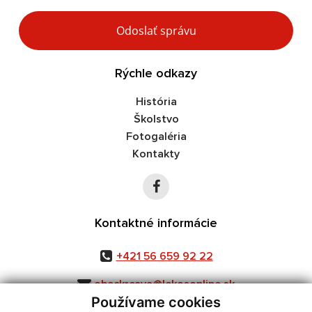
Google reCaptcha Response
Odoslať správu
Rýchle odkazy
História
Školstvo
Fotogaléria
Kontakty
Kontaktné informácie
+421 56 659 92 22
obeckrcava@lekosonline.sk
Používame cookies