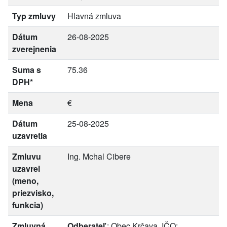
Typ zmluvy
Hlavná zmluva
Dátum
26-08-2025
zverejnenia
Suma s
75.36
DPH*
Mena
€
Dátum
25-08-2025
uzavretia
Zmluvu
Ing. Mchal Cibere
uzavrel
(meno,
priezvisko,
funkcia)
Zmluvná
Odberateľ
: Obec Krčava, IČO: