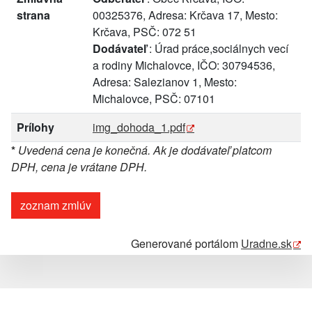
strana
00325376, Adresa: Krčava 17, Mesto:
Krčava, PSČ: 072 51
Dodávateľ
: Úrad práce,sociálnych vecí
a rodiny Michalovce, IČO: 30794536,
Adresa: Salezianov 1, Mesto:
Michalovce, PSČ: 07101
Prílohy
img_dohoda_1.pdf
*
Uvedená cena je konečná. Ak je dodávateľ platcom
DPH, cena je vrátane DPH.
zoznam zmlúv
Generované portálom
Uradne.sk