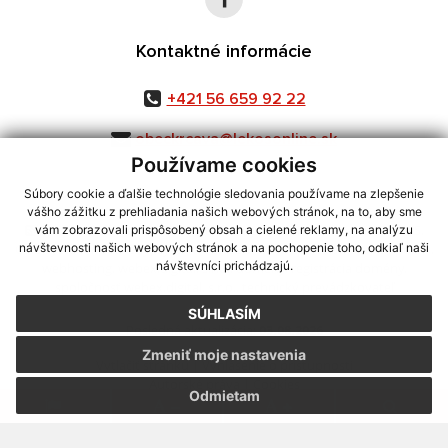
Kontaktné informácie
+421 56 659 92 22
obeckrcava@lekosonline.sk
Používame cookies
Súbory cookie a ďalšie technológie sledovania používame na zlepšenie
vášho zážitku z prehliadania našich webových stránok, na to, aby sme
využite možnosť získavania aktuálnych informácií s využitím RSS
,
vám zobrazovali prispôsobený obsah a cielené reklamy, na analýzu
CMS systém (redakčný) systém ECHELON 2,
Mapa stránok
,
web portál
,
návštevnosti našich webových stránok a na pochopenie toho, odkiaľ naši
návštevníci prichádzajú.
webhosting
,
webex.digital, s.r.o.
,
domény
,
registrácia domény
,
spoločnosť webex.digital, s.r.o.
,
technický prevádzkovateľ
SÚHLASÍM
Posledná aktualizácia:
03.08.2026
Zmeniť moje nastavenia
Vytlačiť stránku
|
Vyhlásenie o prístupnosti
Autorské práva
|
Cookies
Odmietam
.
.
.
.
.
.
webdesign
|